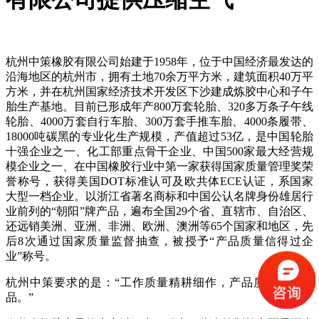
杭州中策橡胶有限公司始建于1958年，位于中国经济最发达的
沿海地区的杭州市，拥有土地70余万平方米，建筑面积40万平
方米，并在杭州国家经济技术开发区下沙建成炼胶中心和子午
胎生产基地。目前已形成年产800万套轮胎、320多万条子午线
轮胎、4000万套自行车胎、300万套手推车胎、4000条履带、
18000吨碳黑的专业化生产规模，产值超过53亿，是中国轮胎
十强企业之一、化工部重点骨干企业、中国500家最大经营规
模企业之一、在中国橡胶行业中第一家获得国家质量管理奖荣
誉称号，获得美国DOT标准认可及欧共体ECE认证，系国家
大型一档企业。以浙江省著名商标和中国公认名牌身份雄居行
业前列的“朝阳”牌产品，遍布全国29个省、直辖市、自治区、
还远销美洲、亚洲、非洲、欧洲、澳洲等65个国家和地区，先
后8次通过国家质量监督抽查，被授予“产品质量信得过企
业”称号。
杭州中策要求的是：“工作质量精耕细作，产品质量永远精
品。”