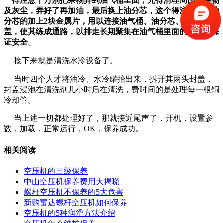
得注意千万别把杂物弄到油气桶里面，先得清理周围的杂物
及灰尘，弄好了再加油，最后换上油分芯，这个得注意的是油
分芯的加上2块金属片，用以连接油气桶、油分芯、油气桶
盖，使其练成通路，以排走长期聚集在油气桶里面的电子，保
证安全
。
接下来就是清洗水冷设备了。
当时四个人才将油冷、水冷罐抬出来，拆开其两头封盖，
封盖浸泡在清洗剂几小时后在清洗，费时间的是处理每一根铜
冷却管。
当上述一切都处理好了，那就接近尾声了，开机，设置参
数，加载，正常运行，OK，保养成功。
相关阅读
空压机的三级保养
中山空压机保养费用大揭晓
螺杆空压机不保养的5大危害
新购富达螺杆空压机如何保养
空压机的5种润滑方法介绍