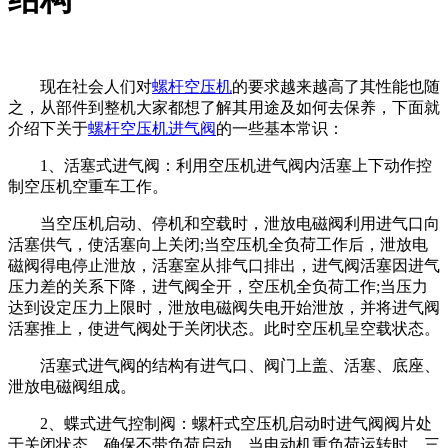
现在社会人们对
螺杆空压机
的要求越来越高了其性能也随
之，从部件到整机大家都想了解其用途及如何去保养，下面就
介绍下关于
螺杆空压机进气阀
的一些基本常识：
1、活塞式进气阀：利用空压机进气阀内活塞上下动作控
制空压机空重车工作。
当空压机启动、停机和空载时，泄放电磁阀利用进气口向
活塞供气，使活塞向上关闭;当空压机全负荷工作后，泄放电
磁阀得电停止泄放，活塞室从排气口排出，进气阀活塞因进气
压力差的关系下降，进气阀全开，空压机全负荷工作;当压力
达到设定压力上限时，泄放电磁阀失电开始泄放，并将进气阀
活塞推上，使进气阀处于关闭状态。此时空压机呈空载状态。
活塞式进气阀的结构有进气口、阀门上盖、活塞、底座、
泄放电磁阀组成。
2、蝶式进气控制阀：螺杆式空压机启动时进气阀阀片处
于关闭状态，确保不带负荷启动。当电动机重负荷运转时，三