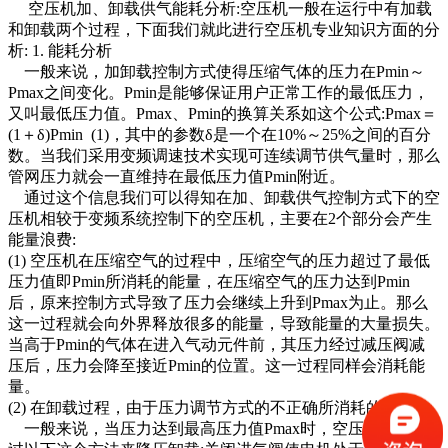
空压机加、卸载供气能耗分析:空压机一般在运行中有加载
和卸载两个过程，下面我们就此进行空压机专业知识方面的分
析: 1. 能耗分析
一般来说，加卸载控制方式使得压缩气体的压力在Pmin～
Pmax之间变化。Pmin是能够保证用户正常工作的最低压力，
又叫最低压力值。Pmax、Pmin的换算关系如这个公式:Pmax＝
(1＋δ)Pmin (1)，其中的参数δ是一个在10%～25%之间的百分
数。当我们采用变频调速技术实现可连续调节供气量时，那么
管网压力就会一直维持在最低压力值Pmin附近。
通过这个信息我们可以得知在加、卸载供气控制方式下的空
压机相较于变频系统控制下的空压机，主要在2个部分会产生
能量浪费:
(1) 空压机在压缩空气的过程中，压缩空气的压力超过了最低
压力值即Pmin所消耗的能量，在压缩空气的压力达到Pmin
后，原来控制方式导致了压力会继续上升到Pmax为止。那么
这一过程就会向外界释放很多的能量，导致能量的大量损失。
当高于Pmin的气体在进入气动元件前，其压力经过减压阀减
压后，压力会降至接近Pmin的位置。这一过程同样会消耗能
量。
(2) 在卸载过程，由于压力调节方式的不正确所消耗的能量
一般来说，当压力达到最高压力值Pmax时，空压机主要通